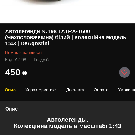
Автолегенди №198 TATRA-T600
(Чехословаччина) білий | Колекційна модель
1:43 | DeAgostini
Немає в наявності
Код: А-198
Роздріб
450
₴
Опис
Характеристики
Доставка
Оплата
Умови п
Опис
Автолегенды.
Колекційна модель в масштабі 1:43