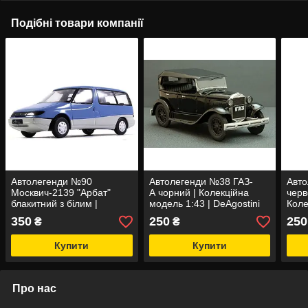
Подібні товари компанії
Автолегенди №90
Автолегенди №38 ГАЗ-
Авто
Москвич-2139 "Арбат"
А чорний | Колекційна
черв
блакитний з білим |
модель 1:43 | DeAgostini
Коле
Колекційна модель 1:43 |
масш
350
250
250
₴
₴
DeAgostini
Купити
Купити
Про нас