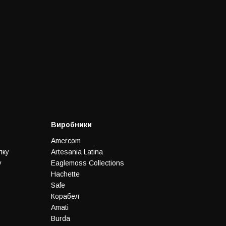
Виробники
Amercom
лку
Artesania Latina
у
Eaglemoss Collections
Hachette
Safe
Корабел
Amati
Burda