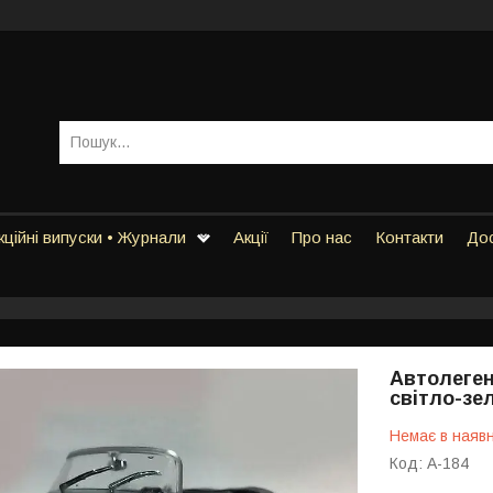
ційні випуски • Журнали
Акції
Про нас
Контакти
Дос
Автолеген
світло-зел
Немає в наявн
Код:
А-184