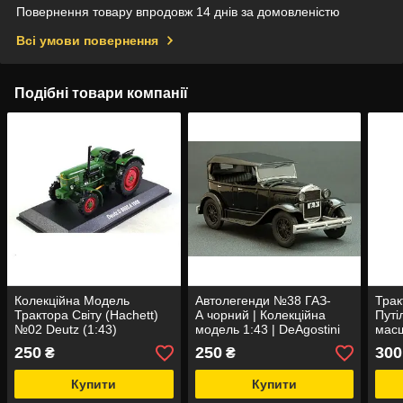
Повернення товару впродовж 14 днів за домовленістю
Всі умови повернення
Подібні товари компанії
Колекційна Модель
Автолегенди №38 ГАЗ-
Трак
Трактора Світу (Hachett)
А чорний | Колекційна
Путі
№02 Deutz (1:43)
модель 1:43 | DeAgostini
масш
250
250
300
₴
₴
Купити
Купити