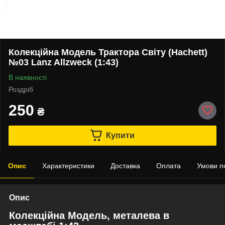
Колекційна Модель Трактора Світу (Hachett)
№03 Lanz Allzweck (1:43)
В наявності
Роздріб
250
₴
Купити
Опис
Характеристики
Доставка
Оплата
Умови п
Опис
Колекційна Модель, металева в