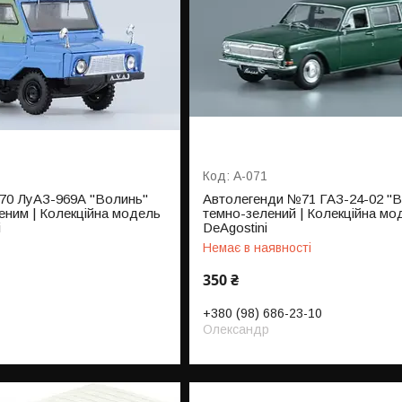
A-071
70 ЛуАЗ-969А "Волинь"
Автолегенди №71 ГАЗ-24-02 "В
леним | Колекційна модель
темно-зелений | Колекційна мод
i
DeAgostini
Немає в наявності
350 ₴
+380 (98) 686-23-10
Олександр