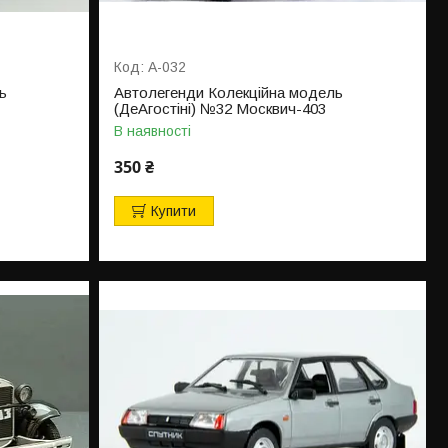
А-032
ь
Автолегенди Колекційна модель
(ДеАгостіні) №32 Москвич-403
В наявності
350 ₴
Купити