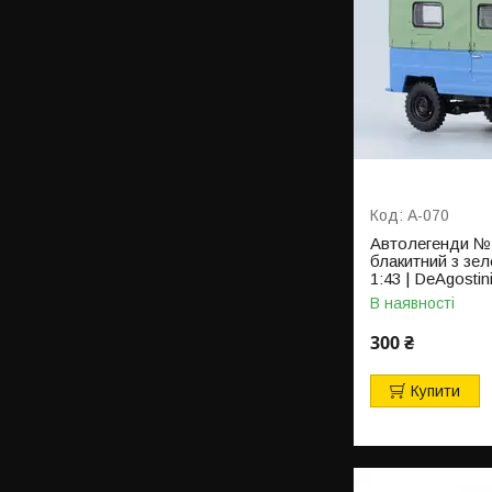
A-070
Автолегенди №
блакитний з зе
1:43 | DeAgostin
В наявності
300 ₴
Купити