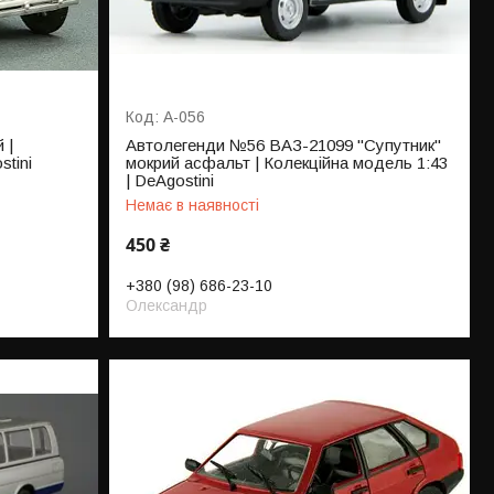
А-056
 |
Автолегенди №56 ВАЗ-21099 "Супутник"
stini
мокрий асфальт | Колекційна модель 1:43
| DeAgostini
Немає в наявності
450 ₴
+380 (98) 686-23-10
Олександр