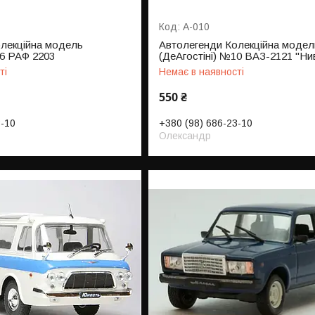
А-010
лекційна модель
Автолегенди Колекційна модел
26 РАФ 2203
(ДеАгостіні) №10 ВАЗ-2121 "Ни
ті
Немає в наявності
550 ₴
3-10
+380 (98) 686-23-10
Олександр