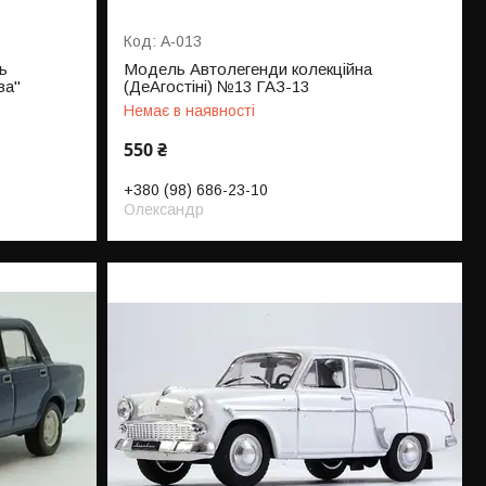
А-013
ь
Модель Автолегенди колекційна
ва"
(ДеАгостіні) №13 ГАЗ-13
Немає в наявності
550 ₴
+380 (98) 686-23-10
Олександр