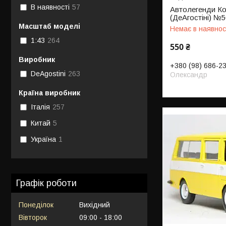
В наявності
57
Автолегенди Ко
(ДеАгостіні) №5
Масштаб моделі
Немає в наявнос
1:43
264
550 ₴
Виробник
+380 (98) 686-2
DeAgostini
263
Олександр
Країна виробник
Італія
257
Китай
5
Україна
1
Графік роботи
Понеділок
Вихідний
Вівторок
09:00
18:00