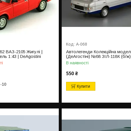
А-068
2 ВАЗ-2105 Жигулі |
Автолегенди Колекційна модел
ль 1:43 | DeAgostini
(ДеАгостіні) №68 ЗІЛ-118К (б/ж)
ті
В наявності
550 ₴
3-10
Купити