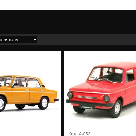
А-053