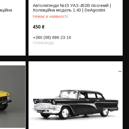
Автолегенди №15 УАЗ-452В пісочний |
кційна
Колекційна модель 1:43 | DeAgostini
Немає в наявності
450 ₴
+380 (98) 686-23-10
Олександр