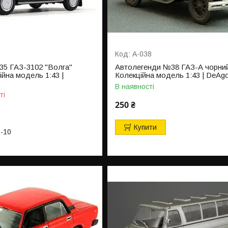
А-038
5 ГАЗ-3102 "Волга"
Автолегенди №38 ГАЗ-А чорний
ійна модель 1:43 |
Колекційна модель 1:43 | DeAgo
В наявності
ті
250 ₴
Купити
3-10