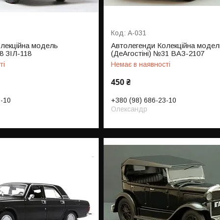
А-031
лекційна модель
Автолегенди Колекційна модел
8 ЗІЛ-118
(ДеАгостіні) №31 ВАЗ-2107
ті
Немає в наявності
450 ₴
3-10
+380 (98) 686-23-10
Олександр