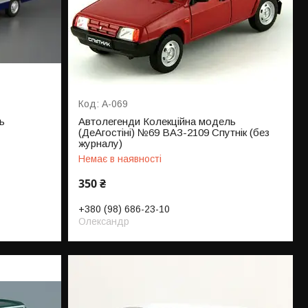
А-069
ь
Автолегенди Колекційна модель
(ДеАгостіні) №69 ВАЗ-2109 Спутнік (без
журналу)
Немає в наявності
350 ₴
+380 (98) 686-23-10
Олександр