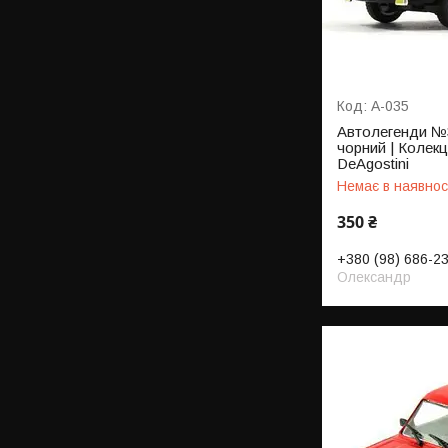
А-035
Автолегенди №3
чорний | Колекц
DeAgostini
Немає в наявнос
350 ₴
+380 (98) 686-2
Олександр