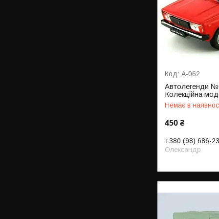
А-062
Автолегенди №6
Колекційна моде
Немає в наявнос
450 ₴
+380 (98) 686-2
Олександр