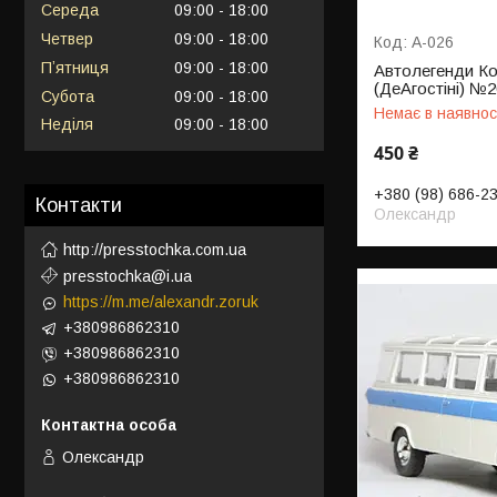
Середа
09:00
18:00
Четвер
09:00
18:00
А-026
Пʼятниця
09:00
18:00
Автолегенди Ко
(ДеАгостіні) №
Субота
09:00
18:00
Немає в наявнос
Неділя
09:00
18:00
450 ₴
+380 (98) 686-2
Контакти
Олександр
http://presstochka.com.ua
presstochka@i.ua
https://m.me/alexandr.zoruk
+380986862310
+380986862310
+380986862310
Олександр