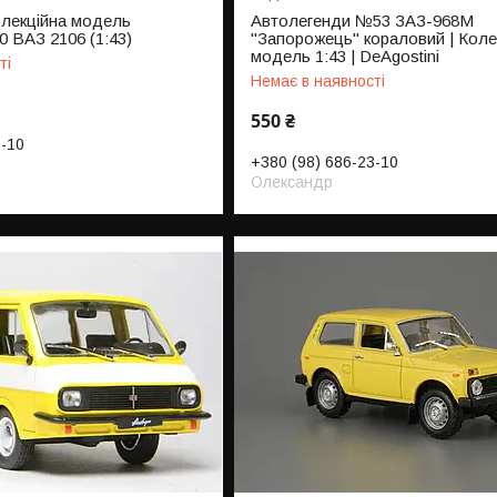
лекційна модель
Автолегенди №53 ЗАЗ-968М
0 ВАЗ 2106 (1:43)
"Запорожець" кораловий | Коле
модель 1:43 | DeAgostini
ті
Немає в наявності
550 ₴
3-10
+380 (98) 686-23-10
Олександр