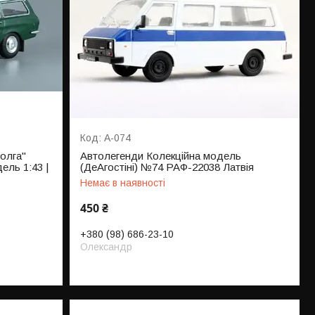
A-074
олга"
Автолегенди Колекційна модель
ель 1:43 |
(ДеАгостіні) №74 РАФ-22038 Латвія
Немає в наявності
450 ₴
+380 (98) 686-23-10
Олександр